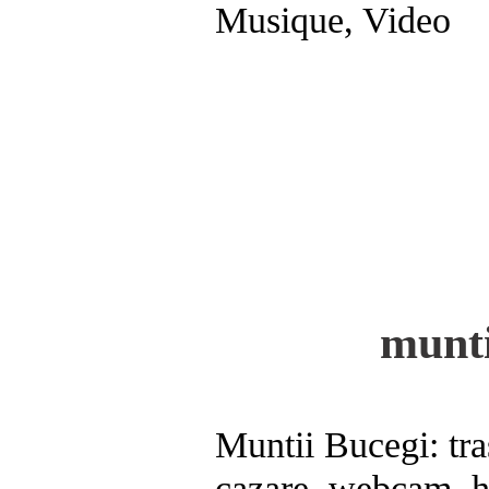
Musique, Video
munti
Muntii Bucegi: tra
cazare, webcam, h