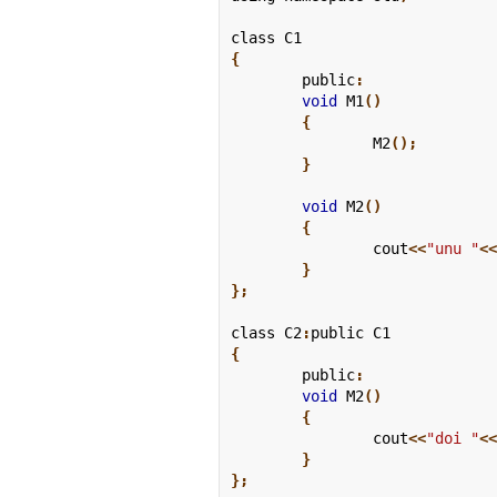
class
 C1
{
	public
:
	void
 M1
()

	{
		M2
();

	}
	void
 M2
()

	{
		cout
<<
"unu "
<
	}

};
class
 C2
:
public
 C1
{
	public
:
	void
 M2
()

	{
		cout
<<
"doi "
<
	}

};