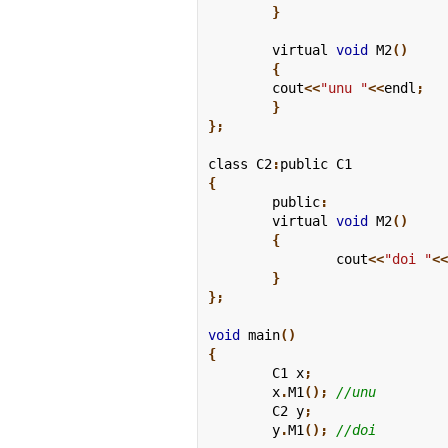
	}
	virtual
 void
 M2
()

	{
	cout
<<
"unu "
<<
endl
;

	}

};
class
 C2
:
public
 C1
{
	public
:
	virtual
 void
 M2
()

	{
		cout
<<
"doi "
<
	}

};
void
 main
()

{
	C1 x
;
	x
.
M1
();
	C2 y
;
	y
.
M1
();