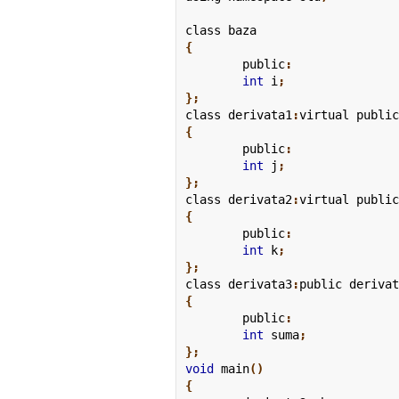
class
 baza
{
	public
:
	int
 i
;

};
class
 derivata1
:
virtual publi
{
	public
:
	int
 j
;

};
class
 derivata2
:
virtual publi
{
	public
:
	int
 k
;

};
class
 derivata3
:
public
 deriva
{
	public
:
	int
 suma
;

};
void
 main
()

{