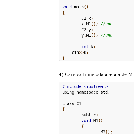
void
 main
()

{
	C1 x
;
	x
.
M1
();
	C2 y
;
	y
.
M1
();
	int
 k
;
    cin
>>
k
;

}
4) Care va fi metoda apelata de 
using namespace
 std
;
class
 C1
{
	public
:
	void
 M1
()

	{
		M2
();
