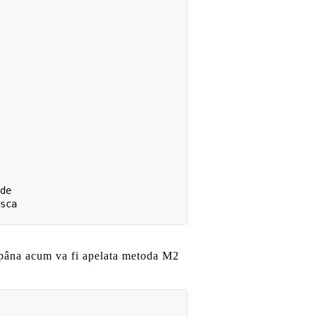
de

sca

 pâna acum va fi apelata metoda M2