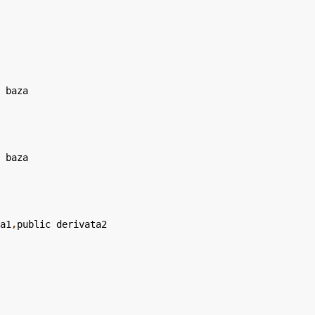
c
 baza
c
 baza
ta1
,
public
 derivata2