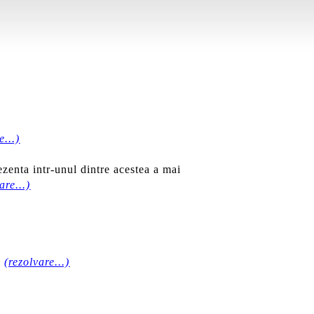
e...)
zenta intr-unul dintre acestea a mai
are...)
1
(rezolvare...)