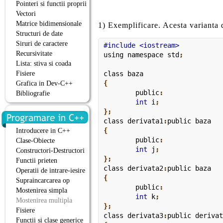
Pointeri si functii proprii
Vectori
Matrice bidimensionale
1) Exemplificare. Acesta varianta 
Structuri de date
Siruri de caractere
Recursivitate
using namespace
 std
;
Lista: stiva si coada
Fisiere
class
 baza
{
Grafica in Dev-C++
	public
:
Bibliografie
	int
 i
;

};
class
 derivata1
:
public
 baza
{
Introducere in C++
	public
:
Clase-Obiecte
	int
 j
;

Constructori-Destructori
};
Functii prieten
class
 derivata2
:
public
 baza
Operatii de intrare-iesire
{
Supraincarcarea op
	public
:
Mostenirea simpla
	int
 k
;

Mostenirea multipla
};
Fisiere
class
 derivata3
:
public
 deriva
Functii si clase generice