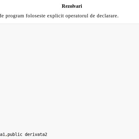
Rezolvari
de program foloseste explicit operatorul de declarare.
ta1
,
public
 derivata2