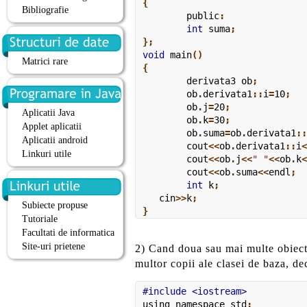
{
Bibliografie
	public
:
	int
 suma
;

};
void
 main
()

Matrici rare
{
	derivata3 ob
;
	ob
.
derivata1
::
i
=
10
;
	ob
.
j
=
20
;
Aplicatii Java
	ob
.
k
=
30
;
Applet aplicatii
	ob
.
suma
=
ob
.
derivata1
:
Aplicatii android
	cout
<<
ob
.
derivata1
::
i
Linkuri utile
	cout
<<
ob
.
j
<<
" "
<<
ob
.
k
	cout
<<
ob
.
suma
<<
endl
;
	int
 k
;
   cin
>>
k
;

Subiecte propuse
}
Tutoriale
Facultati de informatica
Site-uri prietene
2) Cand doua sau mai multe obiecte
multor copii ale clasei de baza, de
using namespace
 std
;