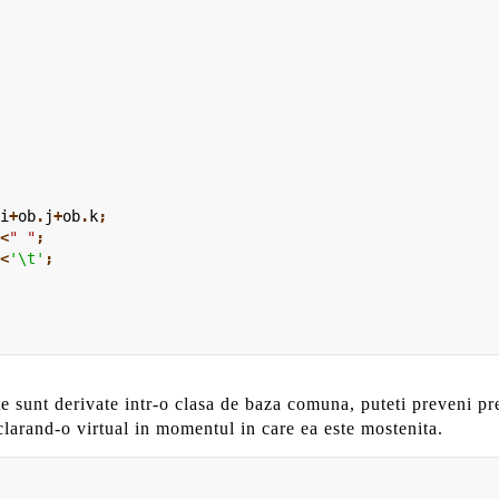
:
i
+
ob
.
j
+
ob
.
k
;
<<
" "
;
<<
'\t'
;
 sunt derivate intr-o clasa de baza comuna, puteti preveni pre
clarand-o virtual in momentul in care ea este mostenita.