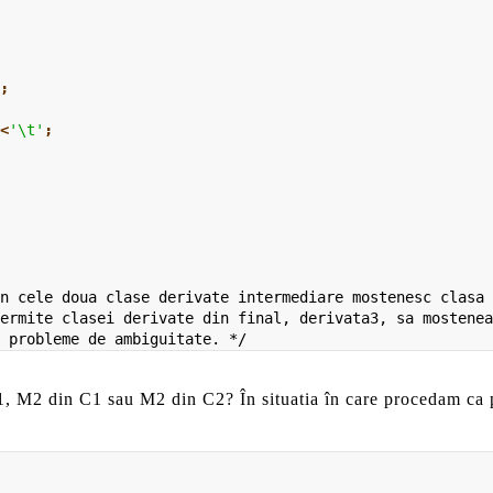
k
;
<<
'\t'
;
n cele doua clase derivate intermediare mostenesc clasa 
ermite clasei derivate din final, derivata3, sa mostenea
1, M2 din C1 sau M2 din C2? În situatia în care procedam ca