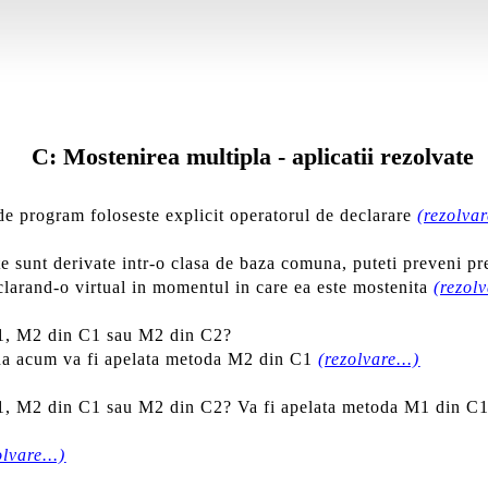
C: Mostenirea multipla - aplicatii rezolvate
de program foloseste explicit operatorul de declarare
(rezolvar
 sunt derivate intr-o clasa de baza comuna, puteti preveni pre
eclarand-o virtual in momentul in care ea este mostenita
(rezolv
M1, M2 din C1 sau M2 din C2?
âna acum va fi apelata metoda M2 din C1
(rezolvare...)
M1, M2 din C1 sau M2 din C2? Va fi apelata metoda M1 din C
olvare...)