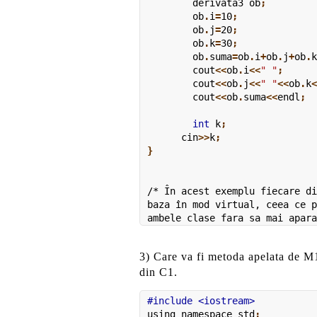
	derivata3 ob
;
	ob
.
i
=
10
;
	ob
.
j
=
20
;
	ob
.
k
=
30
;
	ob
.
suma
=
ob
.
i
+
ob
.
j
+
ob
.
	cout
<<
ob
.
i
<<
" "
;
	cout
<<
ob
.
j
<<
" "
<<
ob
.
k
	cout
<<
ob
.
suma
<<
endl
;
	int
 k
;
      cin
>>
k
;

}
/* În acest exemplu fiecare di
baza în mod virtual, ceea ce p
3) Care va fi metoda apelata de M
din C1.
using namespace
 std
;